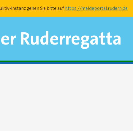
uktiv-Instanz gehen Sie bitte auf
https://meldeportal.rudern.de
er Ruderregatta